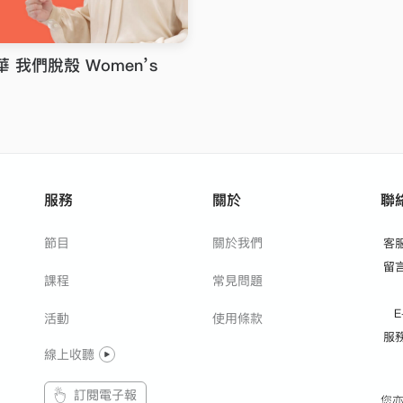
 我們脫殼 Women’s
服務
關於
聯
節目
關於我們
客
留
課程
常見問題
E
活動
使用條款
服
線上收聽
訂閱電子報
您