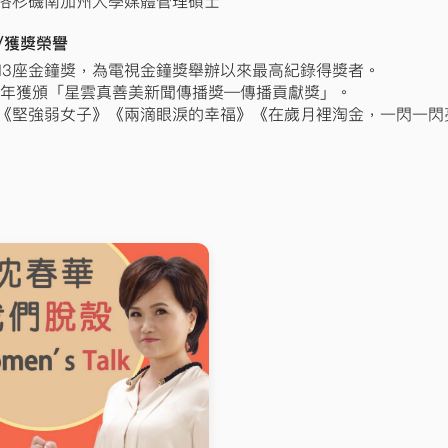
洛杉磯南加州大學媒體管理碩士
/獲獎榮譽
13座金鐘獎，為電視金鐘獎舉辦以來最高紀錄得獎者。
12年獲頒「星雲真善美新聞傳播獎—傳播貢獻獎」。