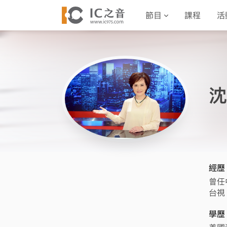
節目
課程
活
沈
經歷
曾任
台視
學歷