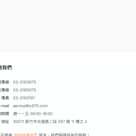
絡我們
服專線
03-5163975
言專線
03-5165975
傳真
03-5163191
-mail
service@ic975.com
務時間
週一～五 09:00~18:00
地址
30071 新竹市光復路二段 287 號 11 樓之 2
亦可透過
悄悄話傳送門
留言，我們將竭誠為您服務！