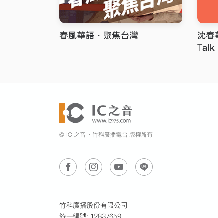
春風華語．聚焦台灣
沈春華
Talk
© IC 之音 ‧ 竹科廣播電台 版權所有
竹科廣播股份有限公司
統一編號: 12837659