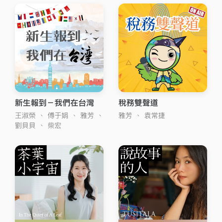
新生報到－我們在台灣
稅務雙聲道
王淑榮
、
傅于娟
、
雅芳
、
雅芳
、
袁常捷
劉貝貝
、
柴宏