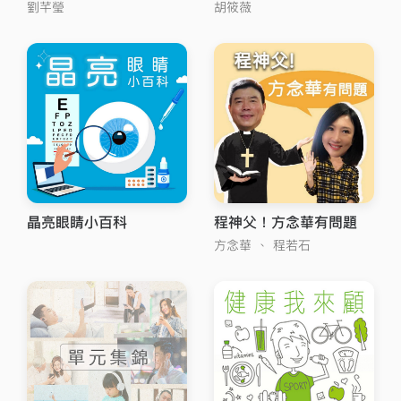
劉芊瑩
胡筱薇
晶亮眼睛小百科
程神父！方念華有問題
方念華
、
程若石