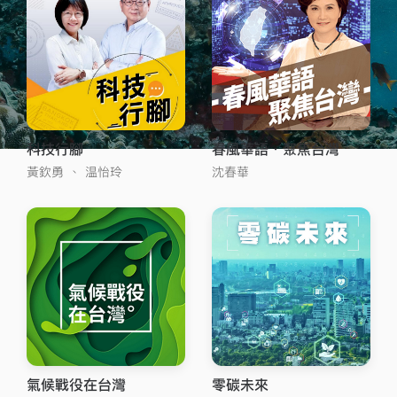
科技行腳
春風華語．聚焦台灣
黃欽勇
、
温怡玲
沈春華
氣候戰役在台灣
零碳未來