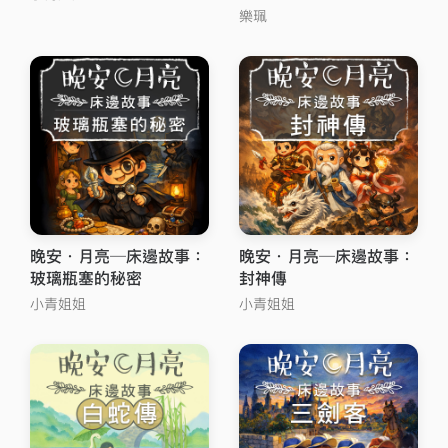
樂珮
晚安．月亮─床邊故事：
晚安．月亮─床邊故事：
玻璃瓶塞的秘密
封神傳
小青姐姐
小青姐姐