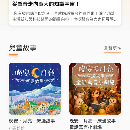
從聲音走向龐大的知識宇宙！
你有發現嗎？IC之音，早就跨越電台的邊界啦！除了涵蓋生活新知與科技趨勢的節目內容，也從聲音為大家拓展學習管道，更透過論壇帶您擁抱國際視野金鐘獎的肯定，讓進化不間斷，陪伴更升級！ 【電臺品牌行銷創新獎】用聲音 培養世界識讀力【理念介紹】在AI與數位浪潮席捲全球的時代，資訊如洪水般襲來，而唯有識讀力，才能成為人類立足未來的關鍵能力。IC之音深耕聲音內容二十餘年，從傳統廣播進化為知識學習平台，我們不僅延續了「以聲音傳遞價值」的使命，更開創出以「聲音打造思維脈絡」的新學習型態。本次推出的線上音頻課程平台，是對聲音媒體未來的一次深刻回應。我們不僅用聲音設計出能被學習的節奏，也用廣播人的堅持打造出真正能陪伴學習者前行的內容。IC之音集結台灣最具代表性的產業領袖、文化導師與實務專家，透過音頻將他們的思維與知識傳遞出去，讓無數人在日常中、通勤間、零碎時間裡獲得深度的啟發與改變。IC之音以聲為筆，書寫台灣廣播進化的新篇章，也為未來的聲音學習市場，立下可參考、可複製、可持續的創新典範。IC之音線上音頻課｜用聲音閱讀世界https://www.ic975.com/course【課程首頁】【評審評語】聚焦竹科族群，以「識讀力」為核心，透過聲音學習建立深度連結。內容設計具有明確的學習結構與目標。透過線上與實體互動，創造差異化，是大膽聚焦且具深度的企畫。【得獎感言】謝謝金鐘評審團，特別感謝所有合作的導師們。在講求快速、有效率的時代裡，邀請大家一起學習慢下來，收掉視覺，用聲音閱讀這個世界。【創新研發應用獎】AI智慧語音生成式新聞編播平台【理念介紹】為積極回應聽眾的即時需求，本平台結合語音生成技術與重點新聞摘要演算能力，重新梳理新聞編播的製作流程，不僅提升新聞製播效率，更重新定義節目製作人與播報員的角色分工，讓同樣面對「人才缺口」現況的我們，在人力運用上更具彈性。【評審評語】人工智慧工具的應用已是大勢所趨，入圍者整合多項人工智慧技術來擴展內容廣度及產能。兼顧實用性與可擴展性，展現積極應用科技的企圖心，值得鼓勵及效法。【入圍感言】IC之音首度參賽即入圍，感謝評審團的肯定！這份鼓勵對我們的數位轉型意義重大。也特別感謝合作夥伴DIGITIMES的資訊發展中心與新聞中心，在技術與內容上支持我們，才有今日成果。未來我們會持續努力，讓IC之音成為大家生活中不可或缺的陪伴。【藝術文化節目獎】《原鄉花園－迷與謎》【節目介紹】帶您走訪台灣各地原住民博物館、藝術家、藝評家與收藏家，介紹原住民藝術文化，包括繪畫、音樂、編織、雕刻、裝置藝術、貝珠…等。並連線訪問相關教授、專家，揭開重重迷霧，對台灣原住民藝術保存與傳承的困難，提出第一手觀察與解方。從文化知識的角度，帶您走上原鄉藝術最動人的路線。【本節目由漢唐科技、新竹CBMC、沛錦科技、雷晟科技贊助播出】 【收聽節目】 【評審評語】節目以雙語展現原民獨特藝術視角，透過「破碎雲朵」形容鬼頭刀跳躍等詩意描述，轉譯原民自然觀，讓聽眾深刻感受臺灣藝術的多元共融。【入圍感言】謝謝評審的肯定。金鐘的舞台就像武林擂台，有創新也有傳承。能再次入圍很感恩，都是因為原住民先人的智慧，與原住民各族藝文界人士的耕耘，讓我們展翅飛翔；我們以身為泰雅族為榮。也謝謝天父上帝，讓原鄉花園節目有了靈魂。【教育文化節目主持人獎】何戎／《NGU俱樂部》 何戎從新聞主播出發，他曾是觀眾熟悉的年代新聞晚間面孔，之後轉型專業主持人超過17年，足跡遍及電視、廣播與典禮舞台。現為《NGU俱樂部》主持人，同時是作家與品牌創辦人。以親切真誠的風格，陪伴觀眾走過新聞、娛樂與生活。【收聽節目】 【評審評語】有著記者與主播的專業新聞訓練，加上訪談前充分的事前功課，主持人以細膩的觀察、不疾不徐的溫暖語調，成功帶領聽眾進入來賓內心的最深處。【入圍感言】「永不放棄，就會看見奇蹟。」謝謝評審團肯定，對於在媒體工作多年的我而言是莫大鼓勵。謝謝盟立集團、IC之音、所有來過【NGU俱樂部】的來賓、和聽眾與親友們的支持，特別感謝Kelly和兒女，讓我永不放棄追求卓越，發揮正向影響力。感謝上帝！ * { box-sizing: border-box; } body { font-family: Arial, sans-serif; margin: 0; padding: 20px; background: #f5f5f5; } .container { max-width: 1200px; margin: 0 auto; } .award-block { border-radius: 30px 0 30px 0; line-height: 1.5; margin: 20px 0; border: 2px solid #dfd422; background: white; } .award>.time-title::before{background-image: url(https://s3.ic975.com/assets/articles/5/trophy.png);background-size: 25px 55px;position: relative;top: 10px;left: 5px;content: "";width: 25px;height: 55px;display: inline-block;margin-right: 15px;animation: roll 1s ease infinite;}@keyframes roll {0% {transform: rotateY(-10deg)} 35%{transform: rotateY(-150deg)} 50% {transform: rotateY(0deg);top:-10px;} 50% {top:20px;} 100% {top:10px;}} .time-title { margin: 0; font-size: 16pt; font-weight: 800; border-radius: 28px 0 0 0; background: linear-gradient(135deg, #000000 60%, #e8ff00 80%, #838e05 90%); border-bottom: 2px solid #dfd422; color: #FFF; padding: 15px 20px; } .program-block { padding: 20px; } .program-desc-content { font-size: 12pt; color: #6c4a06; line-height: 1.6; } .pglink { margin: 20px 0; text-align: left; } .pglink > a { display: inline-block; margin: 0 5px; } .pglink > a > img { height: 50px; width: 50px; transition: transform 0.3s; } .pglink > a > img:hover { transform: scale(1.1); } .img-item { transition: width 1s linear; display:inline-block; width:44%; margin:0 5px; } @media (hover: hover) and (pointer: fine) { .img-item { width:46%; } .program-block:hover .img-item { width: 47%; } } .img-item > img{ width:100%; } .quote-block{color:#B09036;margin-bottom:45px;font-weight:400;}.quote{padding:5px 30px;font-size:14pt;}.quote-block::before{content:"\f10d";font-family: "FontAwesome"; font-weight: 400;color:#DEBA56;position:relative;top:0;left:0;font-size:20pt;}.quote-block::after{content:"\f10e";font-family: "FontAwesome"; font-weight: 400;color:#DEBA56;position:relative;left:95%;font-size:20pt;} .host-block{margin-left:15px;margin-right:12px;margin-bottom:15px;}.host-desc{margin-top:10px;padding:20px 18px;border-radius: 30px 0 30px 0;font-size:12pt;line-height:1.5;border-width: 4px 2px 4px 2px; border-style:solid;border-color: #DCC243 #8C7501 #8C7501 #DCC243;}.host-img{border-radius:99px;margin-right:30px;height:170px;width:170px;box-shadow:2px 2px 2px #999;}.host-name{border-radius:15px 0;background:linear-gradient(135deg, #000000 60%, #e8ff00 80%, #838e05 90%);color:white;position:relative;top:130px;left:-100px;padding: 12px 10px 8px 10px;text-align:center;font-size:14pt;font-weight:800;width: 120px;box-shadow:2px 2px 2px #999;margin-right: -40px;z-index:5;align-self:flex-start;}.hostaward-block{border-radius: 30px 0 30px 0;line-height:1.5;margin-bottom:25px;}.hostaward-block.block-a{border: 2px solid #7B5A14;}.hostaward-block>.time-title{margin-bottom:10px;font-size:16pt;font-weight:800;border-radius: 28px 0 0 0;} @media (max-width:767px){.img-item{width:100%;}.host-name{top: -40px;left: 100px;}} /* 原生輪播樣式 */ .carousel-container { position: relative; width: 100%; max-width: 800px; margin: 30px auto; background: white; border-radius: 10px; overflow: hidden; box-shadow: 0 4px 15px rgba(0,0,0,0.1); } .carousel-wrapper { position: relative; width: 100%; height: 400px; overflow: hidden; } .carousel-slides { display: flex; width: 300%; /* 3張圖片 = 300% */ height: 100%; transition: transform 0.5s ease-in-out; } .carousel-slide { width: 33.333%; /* 100% / 3 = 33.333% */ height: 100%; flex-shrink: 0; /* 防止收縮 */ display: flex; align-items: center;
兒童故事
瀏覽更多
晚安．月亮─床邊故事
晚安．月亮─床邊故事：
童話寓言小劇場
小青姐姐