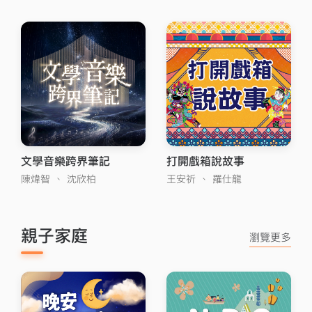
文學音樂跨界筆記
打開戲箱說故事
陳煒智
、
沈欣柏
王安祈
、
羅仕龍
親子家庭
瀏覽更多