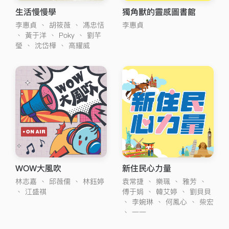
生活慢慢學
獨角獸的靈感圖書館
李惠貞
、
胡筱薇
、
馮忠恬
李惠貞
、
黃于洋
、
Poky
、
劉芊
瑩
、
沈岱樺
、
高耀威
WOW大風吹
新住民心力量
林志嘉
、
邱薇儒
、
林鈺婷
袁常捷
、
樂珮
、
雅芳
、
、
江盛祺
傅于娟
、
韓艾婷
、
劉貝貝
、
李婉琳
、
何鳳心
、
柴宏
、
一一