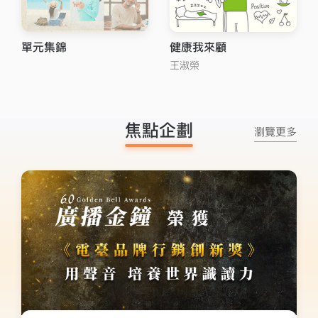
單元集錦
健康我來顧
王淑榮
焦點企劃
瀏覽更多