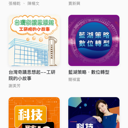
張楊乾
、
陳楊文
賈新興
台灣奇蹟思想起--工研
藍湖策略．數位轉型
院的小故事
簡禎富
謝美芳