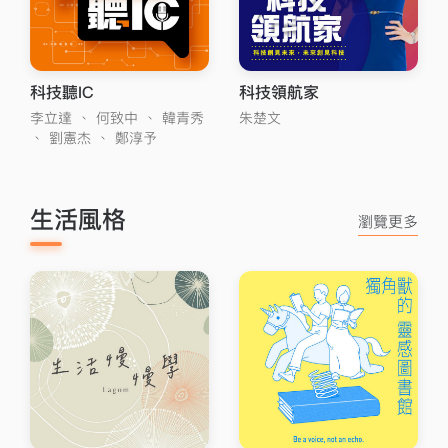
科技聽IC
科技領航家
李立達
、
何致中
、
韓青秀
朱楚文
、
劉憲杰
、
鄭淳予
生活風格
瀏覽更多