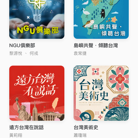
NGU俱樂部
島嶼共聲．傾聽台灣
黎源悅
、
何戎
袁常捷
遠方台灣在說話
台灣美術史
黃莉翔
蕭瓊瑞