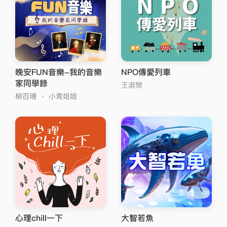
晚安FUN音樂-我的音樂
NPO傳愛列車
家同學錄
王淑榮
柳百珊
、
小青姐姐
心理chill一下
大智若魚