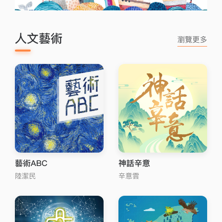
人文藝術
瀏覽更多
藝術ABC
神話辛意
陸潔民
辛意雲