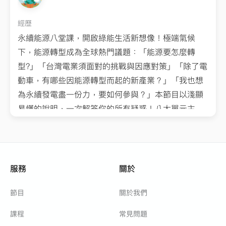
經歷
永續能源八堂課，開啟綠能生活新想像！極端氣候
下，能源轉型成為全球熱門議題：「能源要怎麼轉
型?」「台灣電業須面對的挑戰與因應對策」「除了電
動車，有哪些因能源轉型而起的新產業？」「我也想
為永續發電盡一份力，要如何參與？」本節目以淺顯
易懂的說明，一次解答你的所有疑惑！八大單元主
題，匯集最完整的永續能源知識，以產業趨勢與公民
參與兩個面向出發，除了解密台灣永續能源策略與商
機，也教你如何將「永續發電」帶入你的日常生活，
讓你不只掌握知識，更讓知識回歸生活，持續發掘永
服務
關於
續能源的更多可能性！
節目
關於我們
課程
常見問題