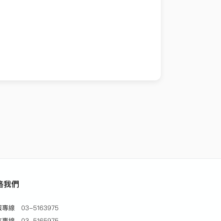
絡我們
服專線
03-5163975
言專線
03-5165975